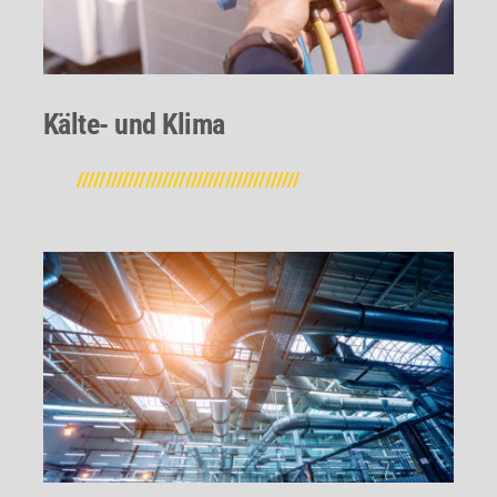
Kälte- und Klima
///////////////////////////////////////