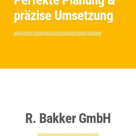
Perfekte Planung &
////////////////////////////////////////////////////////
R. Bakker GmbH
///////////////////////////////////////